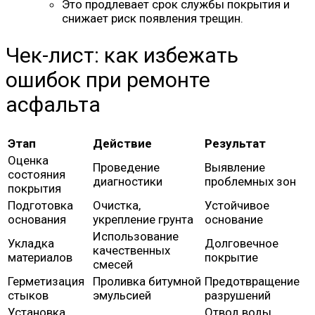
Это продлевает срок службы покрытия и
снижает риск появления трещин.
Чек-лист: как избежать
ошибок при ремонте
асфальта
Этап
Действие
Результат
Оценка
Проведение
Выявление
состояния
диагностики
проблемных зон
покрытия
Подготовка
Очистка,
Устойчивое
основания
укрепление грунта
основание
Использование
Укладка
Долговечное
качественных
материалов
покрытие
смесей
Герметизация
Проливка битумной
Предотвращение
стыков
эмульсией
разрушений
Установка
Отвод воды,