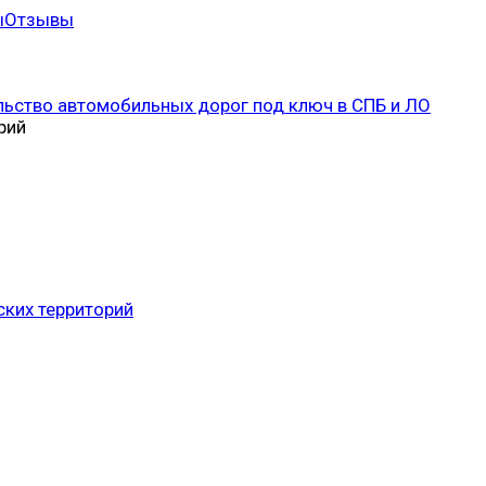
ы
Отзывы
рий
ских территорий