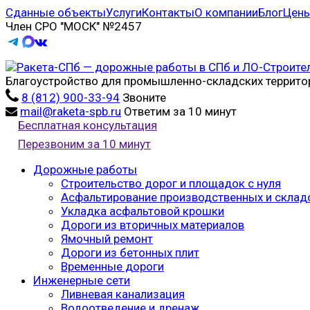
Сданные объекты
Услуги
Контакты
О компании
Блог
Цен
Член СРО "МОСК" №2457
Благоустройство для промышленно-складских террито
8 (812) 900-33-94
Звоните
mail@raketa-spb.ru
Ответим за 10 минут
Бесплатная консультация
Перезвоним за 10 минут
Дорожные работы
Строительство дорог и площадок с нуля
Асфальтирование производственных и склад
Укладка асфальтовой крошки
Дороги из вторичных материалов
Ямочный ремонт
Дороги из бетонных плит
Временные дороги
Инженерные сети
Ливневая канализация
Водоотведение и дренаж