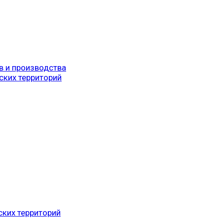
в и производства
ских территорий
ских территорий