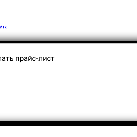
йта
лать прайс-лист